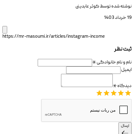
نوشته شده توسط
کوثر عابدینی
19 خرداد 1403
https://mr-masoumi.ir/articles/instagram-income
ثبت نظر
نام و نام خانوادگی
⚹
ایمیل
دیدگاه
⚹
ارسال