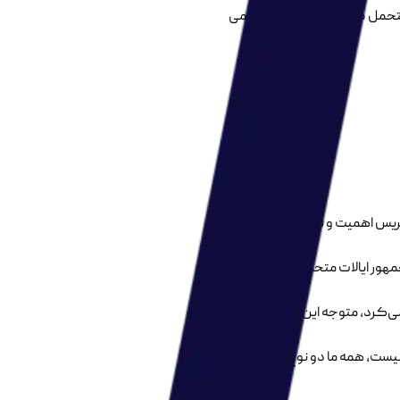
متحمل ضررهایی جبران ناپذیر می
ریس اهمیت و فوریت را پیشنهاد و
. دوایت دی آیزنهاور(Dwight D. Eisenhower)، سی و چهارمین رئیس جمهور ایالات متحده بوده که در
می‌کرد، متوجه این نکته شد که
د نیست، همه ما دو نوع مشکل