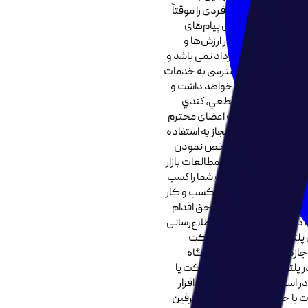
می باشد، عضویت فردی را موقتاً
زی یا حضوری و ارسال پیام‌های
 عضویت نقض آشکار ارزش‌ها و
 ماهه و یک ساله می باشد. هزینه پرداختی قابل استرداد نمی باشد و
رداخت در موعد مقرر منجر به محدود شدن دسترسی به خدمات
طلاعات پیگرد قانونی خواهد داشت و
از اطلاعات و محتویات موجود در نرم افزار براى فروش یا تولید مجدد استفاده نماید. ماده 7: در صورت بروز مشكلات فني، قطعي، كندي
ع مشكل و كسب رضايت اعضای محترم
 و کار هیچ گونه تعهد و مسئولیتی در قبال ادعاها و مشكلات احتمالي بوجود آمده را نمي پذيرد. ماده 8: باشگاه پراسپر در موارد زير مجاز به استفاده
اشگاه پراسپر براي مشخص نمودن
قيم و نيز تحقيقات و مطالعات بازار
سب و کار پيش تر رضايت شما را كسب
ی و معنوی باشگاه کسب و کار متعلق به صاحبان اصلی باشگاه خواهد بود. ماده 10: سو‌ءاستفاده از اموال فکری باشگاه کسب و کار
رت مشاهده چنین مواردی حق اقدام
هد داشت و همچنین حق اطلاع‌رسانی
‌دارد. ماده 11: هرگونه انتشار یا اقتباس از محتوای پلتفرم‌های متعلق به شرکت
اجازه کتبی از مسئولان باشگاه
وجود در پلتفرم های متعلق به شرکت یا
اسرع وقت به مدیریت نرم افزار
 اختلافات با حسن نیت و همکاری طرفین