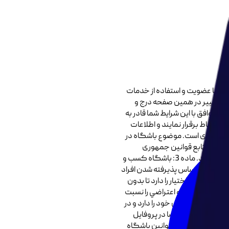
ما با عضویت و استفاده از خدمات
این تغییر در همین صفحه درج و
م توافق با این شرایط شما قادر به
ارتباط برقرار نمایند و اطلاعات
ین و حضوری است. موضوع باشگاه در
 کسب و کار در ایران مدیریت شده و تابع قوانین جمهوری
اسلامی ایران است. ماده 2: حداقل سن برای عضویت در باشگاه 19 سال می باشد. اعضا با عضویت و پرداخت حق عضویت، می توانند از خدمات باشگاه استفاده کنند. ماده 3: باشگاه کسب و
ايد. براين اساس پذيرفته شدن افراد
 کار اين اختيار را دارد تا بدون
 هرگونه ادعا و اعتراضي را نسبت
 معصومی، پنل کاربری مخصوص خود را دارد و در
 تلفن‌هایی که اعضا در پروفایل
درس ایمیل و تلفن‌های رسمی و مورد تایید اعضا است و تمام مکاتبات و پاسخ‌های سایت از طریق آنها صورت می‌گیرد. ماده 5: اعضا مسئول هستند تا قوانین باشگاه