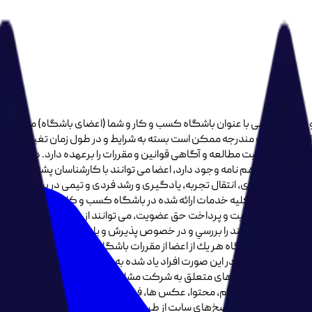
کار معصومی با عنوان باشگاه کسب و کار و شما (اعضای باشگاه) می­باشد. ش
انین و مقررات مندرجه ممکن است بسته به شرایط و در طول زمان تغییر یابد، 
 ، اعضا مسئولیت مطالعه و آگاهی قوانین و مقررات را برعهده دارد. در صورت عد
د این تفاهم نامه وجود دارد، اعضا می توانند با کارشناسان پشتیبان باشگاه 
 برای شبکه‌سازی، انتقال تجربه، یادگیری و رشد فردی و تیمی در بستر آنلا
حوزه کسب و کار می باشد و افراد مجاز به مباحث غیر کسب و کار نیستند. ماده ها ماده 1: کلیه خدمات ارائه شده در باشگاه
 را تکمیل می نمایند را بررسي و در خصوص پذيرش و يا رد آنها تصميم گيري نم
ت نبوده و هرگاه هر يك از اعضا از مقررات باشگاه عدول نمايد، باشگاه کسب و
م گيري نمايد. در اين صورت افراد ياد شده به طور قطع و غيرقابل عدول حق
ي‌نمايد. ماده 4: هر کاربری در هر کدام از سایت ها یا پلتفرم های متعلق به شرکت مشاوره کسب و کار
ولیت شامل متن پیام، محتوا، عکس ها، فیلم ها و ... می باشد. آدرس ایمیل و
خود ثبت می‌کند، تنها آ