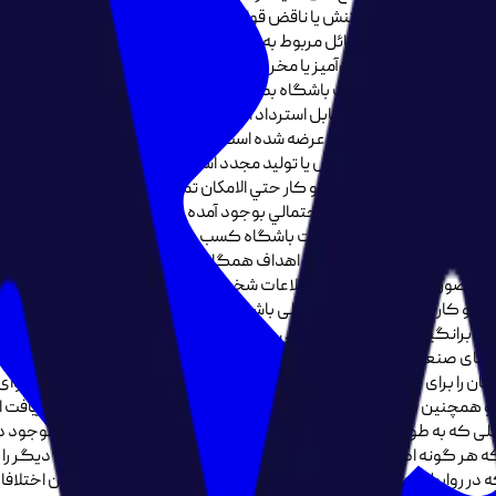
اری که موجب ایجاد تنش یا ناقض قوانین باشگاه کسب و کار و جمهوری اسلا
 بحث یا گفتگو غیر از مسائل مربوط به کسب و کار ایجاد مزاحمت در فضای مجا
ا باشگاه رفتار توهین‌آمیز یا مخرب در جلسات یا گروه‌ها عدم پرداخت حق
قوانین باشگاه گزارش‌های معتبر از سایر اعضا مبنی بر سوء‌استفاده از فضای باشگاه ماده 6: عضویت باشگاه بصورت سه
تنها در صورتی که عضو از خدمات باشگاه استفاده نکرده باشد و در مدت 48 ساعت، هزینه پرداختی قابل استرداد است. عدم پ
اى استفاده شخصى و غیرتجارى شما عرضه شده است. هر گونه سوء استفاده از این ا
هیچ فرد حقیقی یا حقوقی به هیچ عنوان نمی‌تواند 
ر پلتفرم ها، باشگاه کسب و کار حتي الامكان تمامي تلاش خود را جهت رف
به كار خواهد گرفت. ليكن باشگاه کسب
 شده براي استفاده از خدمات باشگاه کسب و کار را فراموش كرده باشيد ب
يد. براي بازاريابي هاي آينده، اهداف همگاني و مشترك از جمله بازاريابي مست
ا. در صورت نياز به استفاده از اطلاعات شخصي اعضا در ساير موارد، باشگاه ک
خواهد نمود. ماده 9: تمامی حقوق اعم از حقوق ماد
به که شبه‌برانگیز هستند، به هر طریقی ممنوع است. باشگاه کسب و کار در صو
رح‌های صنعتی و علائم تجاری و طرح شکایت به مراجع قانونی ذیصلاح را خوا
به کاربران و سرویس دهندگان و سرویس گیرندگان اینترنتی و سایر ذی نفعان را برای خود محفوظ می
 و همچنین برای استفاده از محتوای وب‌سایت در رسانه‌های چاپی نیز، دریافت 
ت از اقدام به هرگونه عملی که به طور مستقیم یا غیر مستقیم منجر به هک کردن اطلاعات م
ه هر گونه اطلاع از هک کردن اطلاعات توسط شخص و یا موسسه‌ی دیگر را در 
این خواهد بود که در روابط بین طرفین اختلافی ایجاد نشود و در صورت اختلاف نیز این