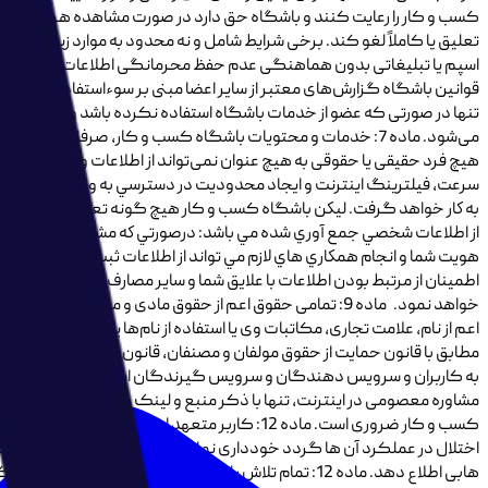
کسب و کار را رعایت کنند و باشگاه حق دارد در صورت مشاهده هرگونه رفت
تعلیق یا کاملاً لغو کند. برخی شرایط شامل و نه محدود به موارد زیر است:
اسپم یا تبلیغاتی بدون هماهنگی عدم حفظ محرمانگی اطلاعات دیگر اعضا ی
می‌شود. ماده 7: خدمات و محتویات باشگاه کسب و کار، صرفا بر
سرعت، فيلترينگ اينترنت و ايجاد محدوديت در دسترسي به وب سايت یا سای
از اطلاعات شخصي جمع آوري شده مي باشد: درصورتي كه مشخصات يا رمز ثبت
هويت شما و انجام همكاري هاي لازم مي تواند از اطلاعات ثبت شده استفاده نما
اطمينان از مرتبط بودن اطلاعات با علايق شما و ساير مصارف مجاز از جانب شم
اعم از نام، علامت تجاری، مکاتبات وی یا استفاده از نام‌ها یا علائم مشا
مطابق با قانون حمایت از حقوق مولفان و مصنفان، قانون ثبت اختراعات، ط
مشاوره معصومی در اینترنت، تنها با ذکر منبع و لینک به نرم افزار مجاز است
کسب و کار ضروری است. ماده 12: کاربر متعهد اس
اختلال در عملکرد آن ها گردد خودداری نماید. ضمناً کاربر تعهد می‌دهد ک
هابی اطلاع دهد. ماده 12: تمام تلاش باشگاه کسب و کار 