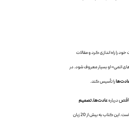
س و مقاله نویس آمریکایی است. او فارغ‌التحصیل دانشگاه دنیسون می‌باشد. جیمز کلییر از سال 2012 وبلاگ خود را راه اندازی کرد و مقالات
های اتمی» او بسیار معروف شود. در
ادت‌ها
را تأسیس کند.
اقص
درباره
عادت‌ها، تصمیم
می‌نویسد. جالب است که بدانید این کتاب از سایت گودریدز امتیاز 4.4 از 5 و از سایت آمازون امتیاز 4.5 از 5 را به خود اختصاص داده است. این کتاب به بیش از 20 زبان