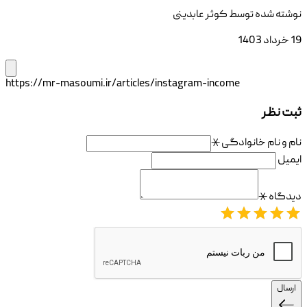
نوشته شده توسط
کوثر عابدینی
19 خرداد 1403
https://mr-masoumi.ir/articles/instagram-income
ثبت نظر
نام و نام خانوادگی
⚹
ایمیل
دیدگاه
⚹
ارسال